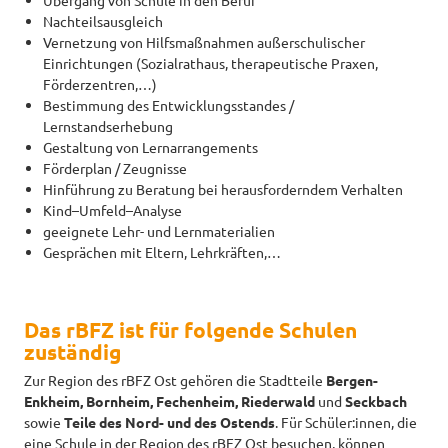
Übergang von Schule in den Beruf
Nachteilsausgleich
Vernetzung von Hilfsmaßnahmen außerschulischer
Einrichtungen (Sozialrathaus, therapeutische Praxen,
Förderzentren,…)
Bestimmung des Entwicklungsstandes /
Lernstandserhebung
Gestaltung von Lernarrangements
Förderplan / Zeugnisse
Hinführung zu Beratung bei herausforderndem Verhalten
Kind–Umfeld–Analyse
geeignete Lehr- und Lernmaterialien
Gesprächen mit Eltern, Lehrkräften,…
Das rBFZ ist für folgende Schulen
zuständig
Zur Region des rBFZ Ost gehören die Stadtteile
Bergen-
Enkheim, Bornheim, Fechenheim, Riederwald
und
Seckbach
sowie
Teile des Nord- und des Ostends
. Für Schüler:innen, die
eine Schule in der Region des rBFZ Ost besuchen, können