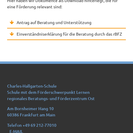
Hier haben wir Dokumente als Download hinterlegt, die für
eine Förderung relevant sind:
Antrag auf Beratung und Unterstützung
Einverständniserklärung für die Beratung durch das rBFZ
Charles-Hallgarten-Schule
Schule mit dem Förderschwerpunkt Lernen
regionales Beratungs- und Förderzentrum Ost
Am Bornheimer Hang 10
60386 Frankfurt am Main
Telefon +49 69 212-77010
E-MAIL