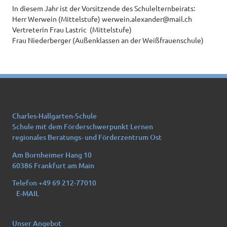
In diesem Jahr ist der Vorsitzende des Schulelternbeirats:
Herr Werwein (Mittelstufe) werwein.alexander@mail.ch
Vertreterin Frau Lastric (Mittelstufe)
Frau Niederberger (Außenklassen an der Weißfrauenschule)
Charles-Hallgarten-Schule
Schule mit dem Förderschwerpunkt Lernen
regionales Beratungs- und Förderzentrum Ost
Am Bornheimer Hang 10
60386 Frankfurt am Main
Telefon +49 69 212-77010
E-MAIL
Unser Angebot