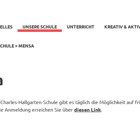
ELLES
UNSERE SCHULE
UNTERRICHT
KREATIV & AKTI
SCHULE
>
MENSA
a
Charles-Hallgarten-Schule gibt es täglich die Möglichkeit auf 
ie Anmeldung erreichen Sie über
diesen Link
.