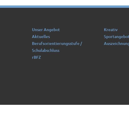
Unser Angebot
Kreativ
Aktuelles
Sportangebo
Berufsorientierungsstufe /
Auszeichnun
Schulabschluss
rBFZ