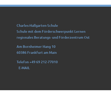
Charles-Hallgarten-Schule
Schule mit dem Förderschwerpunkt Lernen
regionales Beratungs- und Förderzentrum Ost
Am Bornheimer Hang 10
60386 Frankfurt am Main
Telefon +49 69 212-77010
E-MAIL